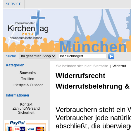
SERVICE
Suche
Kategorien
Sie befinden sich hier:
Startseite
|
Widerruf
Souvenirs
Widerrufsrecht
Textilien
Widerrufsbelehrung &
Lifestyle & Outdoor
Informationen
Kontakt
Verbrauchern steht ein 
Zahlung/Versand
Sicherheit
Verbraucher jede natürl
abschließt, die überwieg