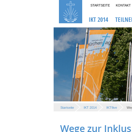
STARTSEITE
KONTAKT
IKT 2014
TEILN
Startseite
IKT 2014
IKT!live
Weg
Wege zur Inklu