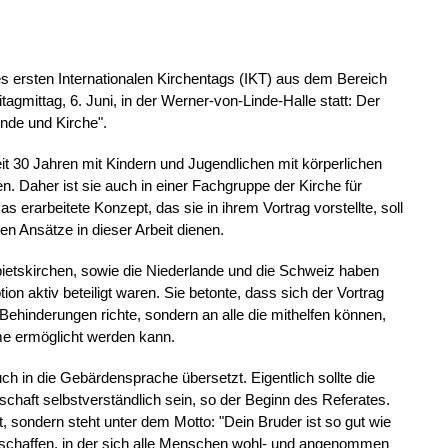
s ersten Internationalen Kirchentags (IKT) aus dem Bereich
agmittag, 6. Juni, in der Werner-von-Linde-Halle statt: Der
nde und Kirche".
eit 30 Jahren mit Kindern und Jugendlichen mit körperlichen
 Daher ist sie auch in einer Fachgruppe der Kirche für
 erarbeitete Konzept, das sie in ihrem Vortrag vorstellte, soll
en Ansätze in dieser Arbeit dienen.
ietskirchen, sowie die Niederlande und die Schweiz haben
on aktiv beteiligt waren. Sie betonte, dass sich der Vortrag
 Behinderungen richte, sondern an alle die mithelfen können,
e ermöglicht werden kann.
h in die Gebärdensprache übersetzt. Eigentlich sollte die
nschaft selbstverständlich sein, so der Beginn des Referates.
t, sondern steht unter dem Motto: "Dein Bruder ist so gut wie
zu schaffen, in der sich alle Menschen wohl- und angenommen