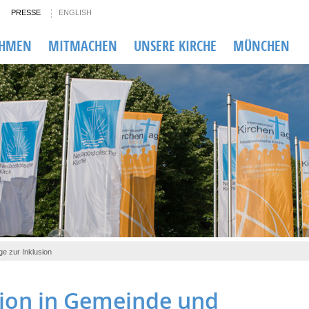
PRESSE
ENGLISH
EHMEN
MITMACHEN
UNSERE KIRCHE
MÜNCHEN
e zur Inklusion
sion in Gemeinde und