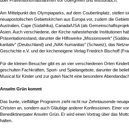
über Präventionsmaßnahmen vor Übergriffen und Missbrauch.
Am Mittelpunkt des Olympiaparks, auf dem Coubertinplatz, stellen si
neuapostolischen Gebietskirchen aus Europa vor, zudem die Gebiet
Australien, Cape (Südafrika), Canada/USA (als Gemeinschaftsprojek
Asien. Auch verschiedene, der Kirche nahestehende Institutionen ha
Präsentationsstand, darunter die Hilfswerke „Missionswerk“ (Südde
karitativ“ (Deutschland) und „NAK-humanitas“ (Schweiz), das Netzw
Geschichte e.V. und der kircheneigene Verlag Friedrich Bischoff (Fran
Für die kleinen Besucher gibt es an vier verschiedenen Orten Kinder
geschulten Fachkräften, Sport- und Spielangebote, darunter die belie
Musical für Kinder und zur guten Nacht eine besondere Abendandach
Anselm Grün kommt
Das bunte, vielfältige Programm zieht nicht nur Zehntausende neuap
Christen an, sondern auch Gläubige anderer Konfessionen. Einer von 
Benediktinerpater Anselm Grün. Er wird einen Vortrag über das Mott
halten.