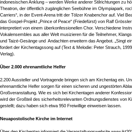
indonesischen Anklung – werden Werke anderer Stilrichtungen zu hö
Theatron, der öffentlich zugänglichen Seebühne im Olympiapark, ro
Carriers“, in der Event-Arena tritt der Tölzer Knabenchor auf. Viel Be
das Gospel-Projekt „Prince of Peace“ (Friedefürst) von Ralf Grössler
interpretiert von einem überkonfessionellen Chor. Verschiedene Inst
Vokalensembles aus aller Welt musizieren für die Teilnehmer, Klan
und Taizé-Gesänge und Andachten erweitern das Angebot. „Singt ein
fordert der Kirchentagssong auf (Text & Melodie: Peter Strauch, 19
Verlag).
Über 2.000 ehrenamtliche Helfer
2.200 Aussteller und Vortragende bringen sich am Kirchentag ein. Un
ehrenamtliche Helfer sorgen für einen sicheren und ungestörten Abla
Großveranstaltung. Wie es sich bei Kirchentagen anderer Konfessio
wird der Großteil des sicherheitsrelevanten Ordnungsdienstes von K
gestellt; dazu haben sich etwa 950 Freiwillige einweisen lassen.
Neuapostolische Kirche im Internet
Über den Kirchentag informiert die Veranstaltungswebsite www.ikt20