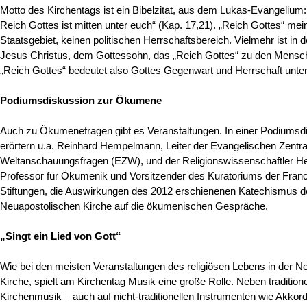
Motto des Kirchentags ist ein Bibelzitat, aus dem Lukas-Evangelium:
Reich Gottes ist mitten unter euch“ (Kap. 17,21). „Reich Gottes“ mein
Staatsgebiet, keinen politischen Herrschaftsbereich. Vielmehr ist in 
Jesus Christus, dem Gottessohn, das „Reich Gottes“ zu den Men
„Reich Gottes“ bedeutet also Gottes Gegenwart und Herrschaft unt
Podiumsdiskussion zur Ökumene
Auch zu Ökumenefragen gibt es Veranstaltungen. In einer Podiumsd
erörtern u.a. Reinhard Hempelmann, Leiter der Evangelischen Zentrals
Weltanschauungsfragen (EZW), und der Religionswissenschaftler H
Professor für Ökumenik und Vorsitzender des Kuratoriums der Fra
Stiftungen, die Auswirkungen des 2012 erschienenen Katechismus d
Neuapostolischen Kirche auf die ökumenischen Gespräche.
„Singt ein Lied von Gott“
Wie bei den meisten Veranstaltungen des religiösen Lebens in der N
Kirche, spielt am Kirchentag Musik eine große Rolle. Neben traditione
Kirchenmusik – auch auf nicht-traditionellen Instrumenten wie Akkord