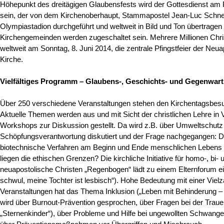
Höhepunkt des dreitägigen Glaubensfests wird der Gottesdienst am 
sein, der von dem Kirchenoberhaupt, Stammapostel Jean-Luc Schnei
Olympiastadion durchgeführt und weltweit in Bild und Ton übertragen
Kirchengemeinden werden zugeschaltet sein. Mehrere Millionen Chri
weltweit am Sonntag, 8. Juni 2014, die zentrale Pfingstfeier der Neu
Kirche.
Vielfältiges Programm – Glaubens-, Geschichts- und Gegenwar
Über 250 verschiedene Veranstaltungen stehen den Kirchentagsbesu
Aktuelle Themen werden aus und mit Sicht der christlichen Lehre in 
Workshops zur Diskussion gestellt. Da wird z.B. über Umweltschutz
Schöpfungsverantwortung diskutiert und der Frage nachgegangen: D
biotechnische Verfahren am Beginn und Ende menschlichen Lebens e
liegen die ethischen Grenzen? Die kirchliche Initiative für homo-, bi-
neuapostolische Christen „Regenbogen“ lädt zu einem Elternforum ei
schwul, meine Tochter ist lesbisch“). Hohe Bedeutung mit einer Vielz
Veranstaltungen hat das Thema Inklusion („Leben mit Behinderung –
wird über Burnout-Prävention gesprochen, über Fragen bei der Trauer
„Sternenkinder“), über Probleme und Hilfe bei ungewollten Schwang