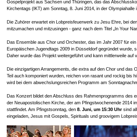
Gospelprojekt aus Sachsen und Thüringen, das das Abschlusskon
Kirchentags (IKT) am Sonntag, 8. Juni 2014, in der Olympiahalle 
Die Zuhörer erwartet ein Lobpreisfeuerwerk zu Jesu Ehre, bei dem
mitzumachen und mitzusingen - ganz nach dem Titel „In Your Nam
Das Ensemble aus Chor und Orchester, das im Jahr 2007 für ei
Europäischen Jugendtags 2009 in Düsseldorf gegründet wurde, so
Daher wurde das Projekt weitergeführt und kann mittlerweile auf vi
Die einzigartigen Arrangements, die extra auf den Chor und das
Teil auch komponiert wurden, reichen von rasant und rockig bis hin
wird bei dem abwechslungsreichen Programm am Sonntagnachmitt
Das Konzert bildet den Abschluss des Rahmenprogramms des ers
der Neuapostolischen Kirche, der am Pfingstwochenende 2014 
stattfindet. Am Pfingstsonntag, den
8. Juni, um 15:30 Uhr
sind al
eingeladen, Jesus mit Gospels, Spirituals und groovigem Lobpreis