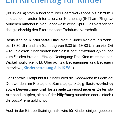
(08.05.2014) Vom Kinderhort über Bastelworkshops bis hin zum M
sind auf dem ersten Internationalen Kirchentag (IKT) am Pfings
München mittendrin. Von Langeweile keine Spur! Das verspricht e
das gleichzeitig den Eltern schöne Freiräume verschafft.
Basis ist eine
Kinderbetreuung
, die für Kinder von drei bis zeh
bis 17:30 Uhr und am Samstag von 9:30 bis 19:30 Uhr an vier O
wird. In diesen Kinderhorten kann ein Kind für maximal 2,5 Stunde
zum Spielen braucht. Einzige Bedingung: Das Kind muss sauber s
Wickelmöglichkeit gibt. Über achtzig Betreuerinnen und Betreuer 
Interview
„Kinderbetreuung à la IKEA“
).
Der zentrale Treffpunkt für Kinder wird die SoccArena mit dem da
Dort werden am Freitag und Samstag ganztägig
Bastelworksho
sowie
Bewegungs- und Tanzspiele
zu verschiedenen Zeiten stat
Armband knüpfen, sich auf der
Hüpfburg
austoben oder einfach nu
die SoccArena goldrichtig.
Auch in der Eissporttrainingshalle wird für Kinder einiges geboten