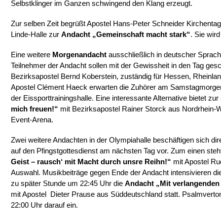
Selbstklinger im Ganzen schwingend den Klang erzeugt.
Zur selben Zeit begrüßt Apostel Hans-Peter Schneider Kirchentag
Linde-Halle zur
Andacht „Gemeinschaft macht stark“
. Sie wir
Eine weitere
Morgenandacht
ausschließlich in deutscher Sprac
Teilnehmer der Andacht sollen mit der Gewissheit in den Tag gesch
Bezirksapostel Bernd Koberstein, zuständig für Hessen, Rheinla
Apostel Clément Haeck erwarten die Zuhörer am Samstagmorgen
der Eissporttrainingshalle. Eine interessante Alternative bietet zur
mich freuen!“
mit Bezirksapostel Rainer Storck aus Nordrhein-
Event-Arena.
Zwei weitere Andachten in der Olympiahalle beschäftigen sich dire
auf den Pfingstgottesdienst am nächsten Tag vor. Zum einen steh
Geist – rausch‘ mit Macht durch unsre Reihn!“
mit Apostel Rud
Auswahl. Musikbeiträge gegen Ende der Andacht intensivieren di
zu später Stunde um 22:45 Uhr die
Andacht „Mit verlangenden 
mit Apostel Dieter Prause aus Süddeutschland statt. Psalmvert
22:00 Uhr darauf ein.