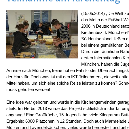
(15.05.2014) „Die Welt z
das Motto der Fußball-Wel
2006 in Deutschland stat
Kirchenbezirk München-N
Süddeutschland, ließen 
bei einem gemütlichen B
Durch die räumliche Näh
ersten Internationalen K
München, haben die Juge
Anreise nach München, keine hohen Fahrt- oder Übernachtungskos
der Haustür. Doch was ist mit den IKT-Teilnehmers, die weit entfe
Mittel haben, um sich eine solche Reise leisten zu können? Schne
muss geholfen werden!
Eine Idee war geboren und wurde in die Kirchengemeinden getrag
stieß. Im Herbst 2013 wurde das Projekt schließlich in die Tat u
angesagt! Eine Großküche, 15 Jugendliche, viele Kilogramm Butt
Ergebnis: 6000 Plätzchen in 12 Stunden. Doch auch Marmelade u
Mützen und Lavendelsäckchen, vieles wurde hergestellt und gebas