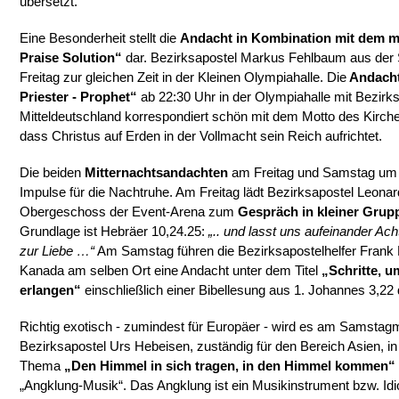
übersetzt.
Eine Besonderheit stellt die
Andacht in Kombination mit dem m
Praise Solution“
dar. Bezirksapostel Markus Fehlbaum aus der S
Freitag zur gleichen Zeit in der Kleinen Olympiahalle. Die
Andacht
Priester - Prophet“
ab 22:30 Uhr in der Olympiahalle mit Bezirksa
Mitteldeutschland korrespondiert schön mit dem Motto des Kirche
dass Christus auf Erden in der Vollmacht sein Reich aufrichtet.
Die beiden
Mitternachtsandachten
am Freitag und Samstag um 
Impulse für die Nachtruhe. Am Freitag lädt Bezirksapostel Leon
Obergeschoss der Event-Arena zum
Gespräch in kleiner Grup
Grundlage ist Hebräer 10,24.25:
„.. und lasst uns aufeinander Ac
zur Liebe …“
Am Samstag führen die Bezirksapostelhelfer Frank
Kanada am selben Ort eine Andacht unter dem Titel
„Schritte, u
erlangen“
einschließlich einer Bibellesung aus 1. Johannes 3,22 
Richtig exotisch - zumindest für Europäer - wird es am Samstag
Bezirksapostel Urs Hebeisen, zuständig für den Bereich Asien, i
Thema
„Den Himmel in sich tragen, in den Himmel kommen“
„Angklung-Musik“. Das Angklung ist ein Musikinstrument bzw. I