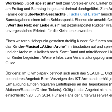
Workshop „Gott speist uns“
lädt zum Vorspielen und Erraten bi
am Freitag und Samstag insgesamt dreimal durchgeführt. Zum A
Familie der
Gute-Nacht-Geschichte
„Fuchs und Elster“
lausche
Samstagabend einen tollen Schlusspunkt. Ebenso die anschließ
„Werf das Netz der Liebe aus!“
mit Bezirksapostel Rüdiger Krau
unvergessliches Erlebnis für die Kleinsten zu werden.
Einen weiteren Höhepunkt gestalten dreißig Kinder. Sie führen a
das
Kinder-Musical „Aktion Arche“
im Eisstadion auf und spie
und der Arche musikalisch nach. Samt Band und mitreißenden Lied
nur Kinder begeistern. Weitere Infos zum Veranstaltungsprogramm
Guide.
Übrigens: Im Olympiapark befindet sich auch das SEA LIFE. Und f
besonderes Angebot: Beim Vorzeigen des IKT-Armbands erhält j
Ermäßigung auf den regulären Eintrittspreis an der Tageskasse (n
Aktionen/Rabatten/Online-Tickets). Gültig ist das Angebot nicht 
einschließlich 20. Juni 2014. Für alle Fans der Unterwasserwelt ein