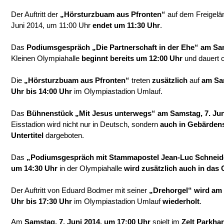
Der Auftritt der
„Hörsturzbuam aus Pfronten“
auf dem Freigel
Juni 2014, um 11:00 Uhr
endet um 11:30 Uhr
.
Das
Podiumsgespräch „Die Partnerschaft in der Ehe“ am Sam
Kleinen Olympiahalle
beginnt bereits um 12:00 Uhr
und dauert 
Die
„Hörsturzbuam aus Pfronten“
treten
zusätzlich
auf
am Sam
Uhr bis 14:00 Uhr
im Olympiastadion Umlauf.
Das
Bühnenstück „Mit Jesus unterwegs“ am Samstag, 7. Jun
Eisstadion wird nicht nur in Deutsch, sondern
auch in Gebärden
Untertitel
dargeboten.
Das
„Podiumsgespräch mit Stammapostel Jean-Luc Schneider
um 14:30 Uhr
in der Olympiahalle
wird zusätzlich auch in das
Der Auftritt von Eduard Bodmer mit seiner
„Drehorgel“ wird am 
Uhr bis 17:30 Uhr
im Olympiastadion Umlauf
wiederholt
.
Am
Samstag, 7. Juni 2014, um 17:00 Uhr
spielt im
Zelt Parkhar