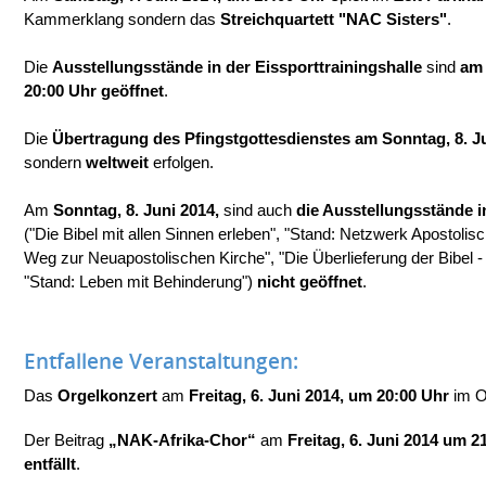
Kammerklang sondern das
Streichquartett "NAC Sisters"
.
Die
Ausstellungsstände in der Eissporttrainingshalle
sind
am 
20:00 Uhr geöffnet
.
Die
Übertragung des Pfingstgottesdienstes am Sonntag, 8. J
sondern
weltweit
erfolgen.
Am
Sonntag, 8. Juni 2014,
sind auch
die Ausstellungsstände i
("Die Bibel mit allen Sinnen erleben", "Stand: Netzwerk Apostolis
Weg zur Neuapostolischen Kirche", "Die Überlieferung der Bibel -
"Stand: Leben mit Behinderung")
nicht geöffnet
.
Entfallene Veranstaltungen:
Das
Orgelkonzert
am
Freitag, 6. Juni 2014, um 20:00 Uhr
im O
Der Beitrag
„NAK-Afrika-Chor“
am
Freitag, 6. Juni 2014 um 2
entfällt
.