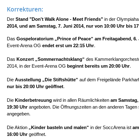
Korrekturen:
Der
Stand "Don't Walk Alone - Meet Friends"
in der Olympiaha
2014, und am Samstag, 7. Juni 2014, nur von 10:00 Uhr bis 17
Das
Gospeloratorium „Prince of Peace“ am Freitagabend, 6. 
Event-Arena OG
endet erst um 22:15 Uhr
.
Das
Konzert „Sommernachtsklang“
des Kammerklangorchester
2014, in der Event-Arena OG
beginnt bereits um 20:00 Uhr
.
Die
Ausstellung „Die Stiftshütte“
auf dem Freigelände Parkharf
nur bis 20:00 Uhr geöffnet
.
Die
Kinderbetreuung
wird in allen Räumlichkeiten
am Samstag, 
19:30 Uhr
angeboten. Die Öffnungszeiten an den anderen Tagen s
angegeben.
Die Aktion
„Kinder basteln und malen“
in der SoccArena ist
am
16:00 Uhr
geöffnet.