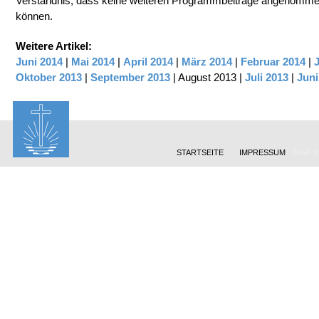
Verständnis, dass keine weiteren Programmbeiträge angenommen
können.
Weitere Artikel:
Juni 2014
|
Mai 2014
|
April 2014
|
März 2014
|
Februar 2014
|
Oktober 2013
|
September 2013
| August 2013 |
Juli 2013
|
Juni
NAK In
STARTSEITE
IMPRESSUM