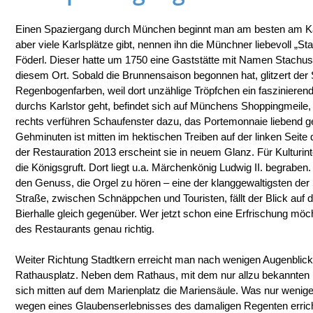
Einen Spaziergang durch München beginnt man am besten am Karl
aber viele Karlsplätze gibt, nennen ihn die Münchner liebevoll „
Föderl. Dieser hatte um 1750 eine Gaststätte mit Namen Stachusw
diesem Ort. Sobald die Brunnensaison begonnen hat, glitzert der 
Regenbogenfarben, weil dort unzählige Tröpfchen ein faszinieren
durchs Karlstor geht, befindet sich auf Münchens Shoppingmeile
rechts verführen Schaufenster dazu, das Portemonnaie liebend ge
Gehminuten ist mitten im hektischen Treiben auf der linken Seite 
der Restauration 2013 erscheint sie in neuem Glanz. Für Kulturinte
die Königsgruft. Dort liegt u.a. Märchenkönig Ludwig II. begraben
den Genuss, die Orgel zu hören – eine der klanggewaltigsten der
Straße, zwischen Schnäppchen und Touristen, fällt der Blick auf di
Bierhalle gleich gegenüber. Wer jetzt schon eine Erfrischung möc
des Restaurants genau richtig.
Weiter Richtung Stadtkern erreicht man nach wenigen Augenblick
Rathausplatz. Neben dem Rathaus, mit dem nur allzu bekannten 
sich mitten auf dem Marienplatz die Mariensäule. Was nur wenig
wegen eines Glaubenserlebnisses des damaligen Regenten errich