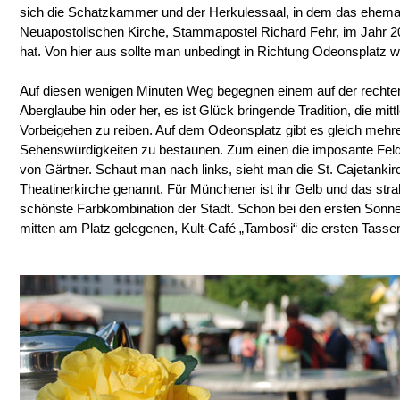
sich die Schatzkammer und der Herkulessaal, in dem das ehema
Neuapostolischen Kirche, Stammapostel Richard Fehr, im Jahr 20
hat. Von hier aus sollte man unbedingt in Richtung Odeonsplatz w
Auf diesen wenigen Minuten Weg begegnen einem auf der rechte
Aberglaube hin oder her, es ist Glück bringende Tradition, die mit
Vorbeigehen zu reiben. Auf dem Odeonsplatz gibt es gleich meh
Sehenswürdigkeiten zu bestaunen. Zum einen die imposante Feldh
von Gärtner. Schaut man nach links, sieht man die St. Cajetanki
Theatinerkirche genannt. Für Münchener ist ihr Gelb und das str
schönste Farbkombination der Stadt. Schon bei den ersten Sonne
mitten am Platz gelegenen, Kult-Café „Tambosi“ die ersten Tasse