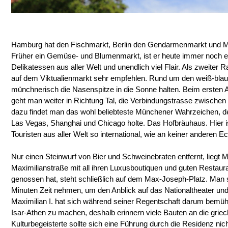
Hamburg hat den Fischmarkt, Berlin den Gendarmenmarkt und M
Früher ein Gemüse- und Blumenmarkt, ist er heute immer noch ei
Delikatessen aus aller Welt und unendlich viel Flair. Als zweiter R
auf dem Viktualienmarkt sehr empfehlen. Rund um den weiß-bl
münchnerisch die Nasenspitze in die Sonne halten. Beim ersten
geht man weiter in Richtung Tal, die Verbindungstrasse zwischen M
dazu findet man das wohl beliebteste Münchener Wahrzeichen, 
Las Vegas, Shanghai und Chicago holte. Das Hofbräuhaus. Hier 
Touristen aus aller Welt so international, wie an keiner anderen E
Nur einen Steinwurf von Bier und Schweinebraten entfernt, lieg
Maximilianstraße mit all ihren Luxusboutiquen und guten Restaur
genossen hat, steht schließlich auf dem Max-Joseph-Platz. Man so
Minuten Zeit nehmen, um den Anblick auf das Nationaltheater un
Maximilian I. hat sich während seiner Regentschaft darum bemüh
Isar-Athen zu machen, deshalb erinnern viele Bauten an die griec
Kulturbegeisterte sollte sich eine Führung durch die Residenz nic