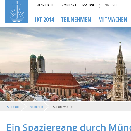
STARTSEITE
KONTAKT
PRESSE
ENGLISH
IKT 2014
TEILNEHMEN
MITMACHEN
Startseite
München
Sehenswertes
Ein Spaziergang durch Mün