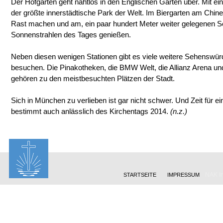
Der Hofgarten geht nahtlos in den Englischen Garten über. Mit ein
der größte innerstädtische Park der Welt. Im Biergarten am Chi
Rast machen und am, ein paar hundert Meter weiter gelegenen Se
Sonnenstrahlen des Tages genießen.
Neben diesen wenigen Stationen gibt es viele weitere Sehenswürdi
besuchen. Die Pinakotheken, die BMW Welt, die Allianz Arena un
gehören zu den meistbesuchten Plätzen der Stadt.
Sich in München zu verlieben ist gar nicht schwer. Und Zeit für 
bestimmt auch anlässlich des Kirchentags 2014.
(n.z.)
NAK In
STARTSEITE
IMPRESSUM