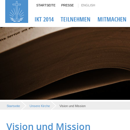
STARTSEITE
PRESSE
ENGLISH
IKT 2014
TEILNEHMEN
MITMACHEN
Startseite
Unsere Kirche
Vision und Mission
Vision und Mission