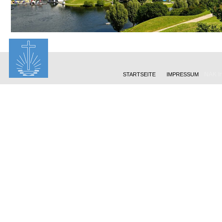
NAK In
STARTSEITE
IMPRESSUM