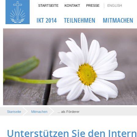
STARTSEITE
KONTAKT
PRESSE
ENGLISH
IKT 2014
TEILNEHMEN
MITMACHEN
Startseite
Mitmachen
... als Förderer
Unterstützen Sie den Inter