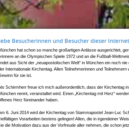
iebe Besucherinnen und Besucher dieser Internet
München hat schon so manche großartigen Anlässe ausgerichtet, ger
erinnere an die Olympischen Spiele 1972 und an die Fußball-Weltmeis
findet aus Sicht der „neuapostolischen Welt“ in München ein noch nie
der Internationale Kirchentag. Allen Teilnehmerinnen und Teilnehmern
Gewinn für sie ist.
Als Schirmherr freue ich mich außerordentlich, dass der Kirchentag in
München nennt, veranstaltet wird. Einen „Kirchentag mit Herz“ werden 
offenes Herz füreinander haben.
Am 6. Juni 2014 wird der Kirchentag von Stammapostel Jean-Luc Schne
vielfältigen Vorarbeiten bestens gelingen! Allen, die in irgendeiner We
sie die Motivation dazu aus der Vorfreude aller nehmen, die schon jet